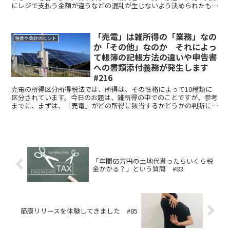
にレジで支払う金額が違うなどの混乱が生じないよう決められたもの
です。顧問税理士がいらっしゃる事業者の方は、税理士から...
「売電」は雑所得の「業務」なの
税金や会計のヒント
か「その他」なのか それによっ
て帳簿の記帳方法の違いや申告書
への書類添付義務が発生します
#216
売電の所得区分所得税法では、所得は、その性格によって10種類に
区分されています。今日のお題は、雑所得の中でのことですが、参考
までに、まずは、「売電」がどの所得に該当するかどうかの判断につ
いて記します。国税庁の質疑応答事例によると、「売電」の...
「年間65万円の土地代貰ったらいくら税
金かかる？」という質問 #83
筋膜リリースを体験してきました #85