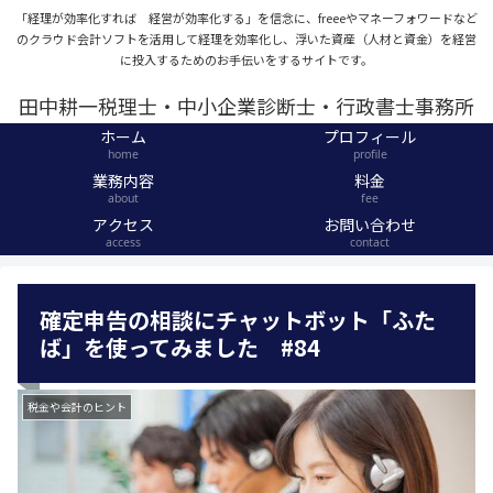
「経理が効率化すれば 経営が効率化する」を信念に、freeeやマネーフォワードなど
のクラウド会計ソフトを活用して経理を効率化し、浮いた資産（人材と資金）を経営
に投入するためのお手伝いをするサイトです。
田中耕一税理士・中小企業診断士・行政書士事務所
ホーム
プロフィール
home
profile
業務内容
料金
about
fee
アクセス
お問い合わせ
access
contact
確定申告の相談にチャットボット「ふた
ば」を使ってみました #84
税金や会計のヒント