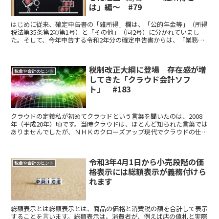
は」編～ #79
はじめに従来、確定申告書の「雑所得」欄は、「公的年金等」（所得
税法第35条第2項第1号）と「その他」（同2号）に分かれていまし
た。そして、今年申告する令和2年分の確定申告書からは、「業務」
が追加され、区分が3つになっています。雑所得がある方...
税制改正大綱に登場 存在感が増
税金や会計のヒント
してきた「クラウド会計ソフ
ト」 #183
クラウドの定義私が初めてクラウドという言葉を聞いたのは、2008
年（平成20年）頃です。当時クラウドは、ほとんど知られた言葉では
ありませんでしたが、ＮＨＫのクローズアップ現代でクラウドの仕組
みが紹介され、もの凄く興味を持ったことを覚えていま...
令和3年4月1日から小売段階の価
税金や会計のヒント
格表示には総額表示が義務付けら
れます
総額表示とは総額表示とは、商品の価格と消費税の額を合計して表示
することを言います。総額表示は、消費者が、例えば店の値札と実際