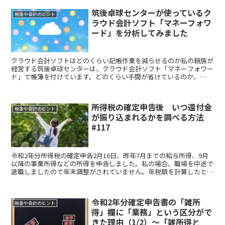
筑後卓球センターが使っているク
税金や会計のヒント
ラウド会計ソフト「マネーフォワ
ード」を分析してみました
クラウド会計ソフトはどのくらい記帳作業を減らせるのか私の親族が
経営する筑後卓球センターは、クラウド会計ソフト「マネーフォワー
ド」で帳簿を付けています。どのくらい手間が省けているのか、
2019年1年間の取引件数を分析してみたところ、クラウドの...
所得税の確定申告後 いつ還付金
税金や会計のヒント
が振り込まれるかを調べる方法
#117
令和2年分所得税の確定申告2月16日、昨年7月までの給与所得、9月
以降の事業所得などの所得を申告しました。私の場合、職場を中途で
退職しましたので年末調整がされていません。年税額を計算したとこ
ろ税金が還付されることになりました。そして、振込み...
令和2年分確定申告書の「雑所
税金や会計のヒント
得」欄に「業務」という区分がで
きた理由（1/2）～「雑所得と