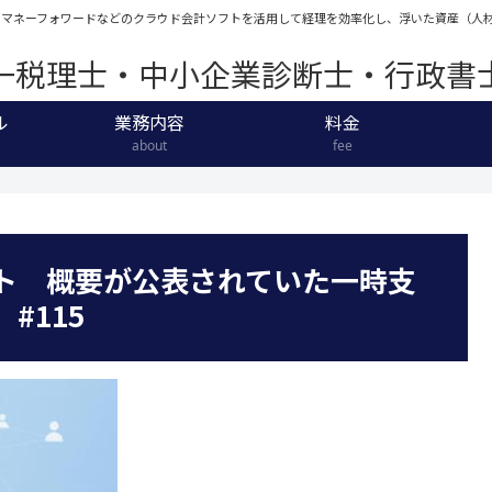
eやマネーフォワードなどのクラウド会計ソフトを活用して経理を効率化し、浮いた資産（
一税理士・中小企業診断士・行政書
ル
業務内容
料金
about
fee
ト 概要が公表されていた一時支
#115