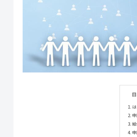
目
は
申
給
申