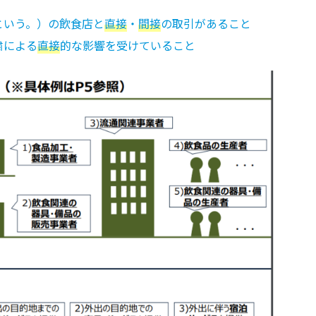
という。）の飲食店と
直接
・
間接
の取引があること
粛による
直接
的な影響を受けていること