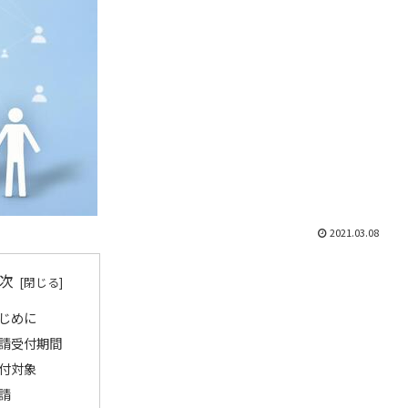
2021.03.08
次
じめに
請受付期間
付対象
請