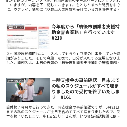
BCP表題のリーフレットが、経済産業省のホームページにアップされ
ていますが、内容を下に記しておきます。もともとあった制度を中心
に、ウクライナ情勢により輸出入の影響を受けている方を優先すると
いう感じでしょうか。興味がある方は、それぞれの窓口に...
今年度から「筑後市創業者支援補
経営のヒント
助金審査業務」を行っています
#219
入札国税局勤務時代は、「入札してもらう」立場の仕事をしていた時
期がありました。そして今般、初めて、自分が入札する立場になりま
した。業務名は、本日の表題の「筑後市創業者支援補助金審査業務」
です。入札の条件は、中小企業診断士であることです。何人...
一時支援金の事前確認 月末まで
経営のヒント
の私のスケジュールがすべて埋ま
りましたので受付を終了いたしま
す #161
受付終了今月から行ってきた一時支援金の事前確認ですが、5月31日
までの私のスケジュールが土日を含めてすべて埋まりましたので、受
付を終了いたします。申し訳ありませんが、他の登録確認機関に依頼
してくださいますようお願いいたします。以前から依頼さ...