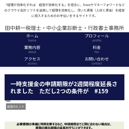
「経理が効率化すれば 経営が効率化する」を信念に、freeeやマネーフォワードなど
のクラウド会計ソフトを活用して経理を効率化し、浮いた資産（人材と資金）を経営
に投入するためのお手伝いをするサイトです。
田中耕一税理士・中小企業診断士・行政書士事務所
ホーム
プロフィール
home
profile
業務内容
料金
about
fee
アクセス
お問い合わせ
access
contact
一時支援金の申請期限が2週間程度延長さ
れました ただし2つの条件が #159
経営のヒント