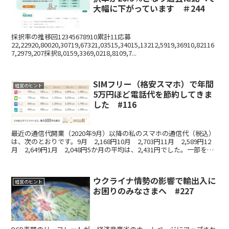
大幅に下がっています ＃244
採択率の推移回12345678910累計11応募
22,22920,80020,30719,67321,03515,34015,13212,5919,36910,82116
7,2979,207採択8,0159,3369,0218,8109,7...
SIMフリー（格安スマホ）で年間
経営のヒント
5万円ほど電話代を節約してきま
した #116
最近の通信代開業（2020年9月）以降の私のスマホの通信代（税込）
は、次のとおりです。9月 2,168円10月 2,703円11月 2,589円12
月 2,649円1月 2,048円5か月の平均は、2,431円でした。一部を事
業の必要経費に...
ウクライナ情勢の影響で輸出入に
経営のヒント
お困りのみなさまへ #227